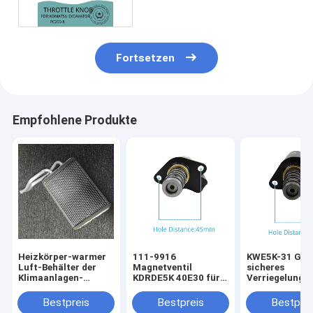
Fortsetzen
Empfohlene Produkte
Heizkörper-warmer
111-9916
KWE5K-31 G24
Luft-Behälter der
Magnetventil
sicheres
Klimaanlagen-
KDRDE5K 40E30 für
Verriegelungs
U45506580 für
hydraulische
Ventil Kobelco
KOMATSU PC60-8
Hauptpumpen-Teile
SK200-6 SK35
Bestpreis
Bestpreis
Bestprei
Excavators
SK200-3