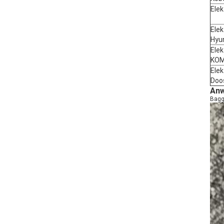
Elek
Elek
Hyu
Elek
KO
Elek
Doo
Anw
Bagg