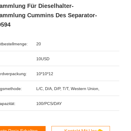
ammlung Für Dieselhalter-
sammlung Cummins Des Separator-
9594
tbestellmenge:
20
10USD
rdverpackung:
10*10*12
ngsmethode:
L/C, D/A, D/P, T/T, Western Union,
apazität:
100/PCS/DAY