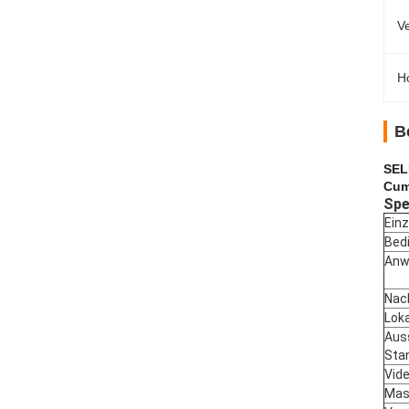
V
Ho
B
SEL
Cum
Spe
Einz
Bed
Anw
Nac
Loka
Aus
Sta
Vid
Mas