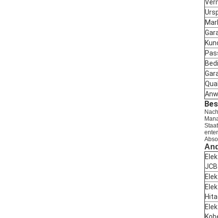
Ver
Urs
Mar
Gar
Kun
Pas
Bed
Gar
Qual
Anw
Bes
Nach
Mana
Staa
ente
Abso
And
Elek
JCB
Elek
Elek
Hita
Elek
Kob