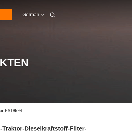
German
UKTEN
ator-FS19594
Traktor-Dieselkraftstoff-Filter-