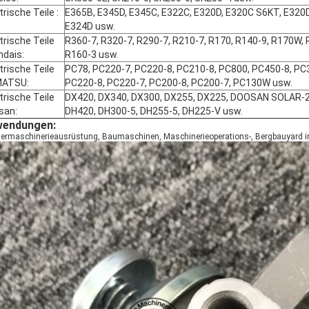
trische Teile
:
E365B, E345D, E345C, E322C, E320D, E320C S6KT, E320D
E324D usw.
trische Teile
R360-7, R320-7, R290-7, R210-7, R170, R140-9, R170W, 
ndais
:
R160-3 usw.
trische Teile
PC78, PC220-7, PC220-8, PC210-8, PC800, PC450-8, PC
MATSU
:
PC220-8, PC220-7, PC200-8, PC200-7, PC130W usw.
trische Teile
DX420, DX340, DX300, DX255, DX225, DOOSAN SOLAR-2
san
:
DH420, DH300-5, DH255-5, DH225-V usw.
endungen:
ermaschinerieausrüstung, Baumaschinen, Maschinerieoperations-, Bergbauyard i