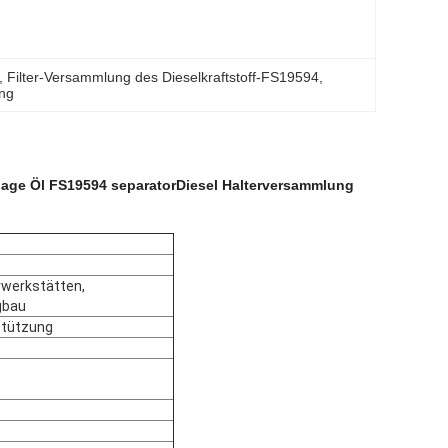
, 
Filter-Versammlung des Dieselkraftstoff-FS19594
, 
ung
lage Öl FS19594 separatorDiesel Halterversammlung
rwerkstätten,
gbau
stützung