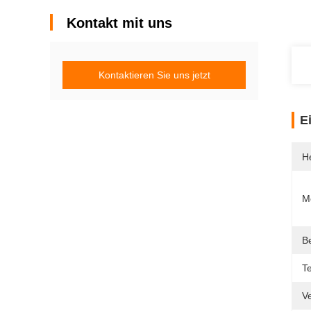
Kontakt mit uns
Kontaktieren Sie uns jetzt
E
He
M
B
Te
V