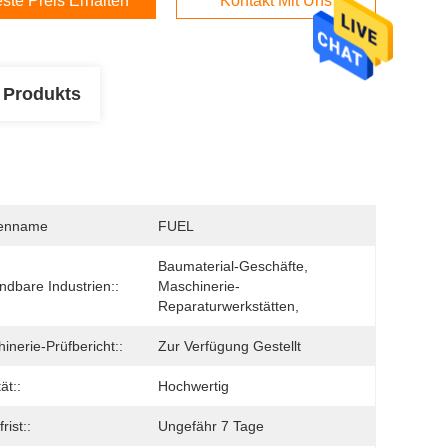
ste Preis Erhalten
Kontakt Mit Uns
 Produkts
enname
FUEL
Baumaterial-Geschäfte, 
dbare Industrien::
Maschinerie-
Reparaturwerkstätten,
inerie-Prüfbericht::
Zur Verfügung Gestellt
ät::
Hochwertig
frist::
Ungefähr 7 Tage