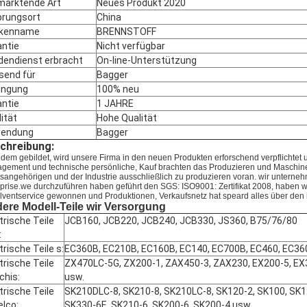
marktende Art
Neues Produkt 2020
prungsort
China
kenname
BRENNSTOFF
antie
Nicht verfügbar
dendienst erbracht
On-line-Unterstützung
send für
Bagger
ingung
100% neu
antie
1 JAHRE
ität
Hohe Qualität
endung
Bagger
chreibung:
dem gebildet, wird unsere Firma in den neuen Produkten erforschend verpflichte
gement und technische persönliche, Kauf brachten das Produzieren und Maschine
tsangehörigen und der Industrie ausschließlich zu produzieren voran. wir unte
rprise.we durchzuführen haben geführt den SGS: ISO9001: Zertifikat 2008, haben 
lventservice gewonnen und Produktionen, Verkaufsnetz hat speard alles über den
ere Modell-Teile wir Versorgung
trische Teile
JCB160, JCB220, JCB240, JCB330, JS360, B75/76/80
:
trische Teile
s
:
EC360B, EC210B, EC160B, EC140, EC700B, EC460, EC36
trische Teile
ZX470LC-5G, ZX200-1, ZAX450-3, ZAX230, EX200-5, EX
chis
:
usw.
trische Teile
SK210DLC-8, SK210-8, SK210LC-8, SK120-2, SK100, SK1
elco
:
SK330-6E, SK210-6, SK200-6, SK200-4 usw.