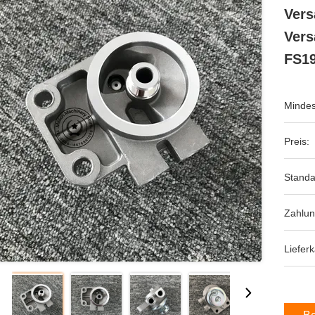
Vers
Ver
FS1
Mindes
Preis:
Standa
Zahlu
Lieferk