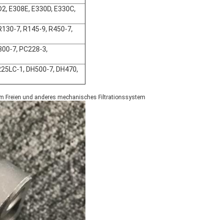
2, E308E, E330D, E330C,
R130-7, R145-9, R450-7,
300-7, PC228-3,
25LC-1, DH500-7, DH470,
m Freien und anderes mechanisches Filtrationssystem