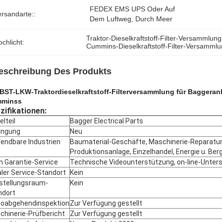
FEDEX EMS UPS Oder Auf 
ersandarte::
Dem Luftweg, Durch Meer
Traktor-Dieselkraftstoff-Filter-Versammlung
chlicht:
Cummins-Dieselkraftstoff-Filter-Versamml
eschreibung Des Produkts
BST-LKW-Traktordieselkraftstoff-Filterversammlung für Baggeran
minss
zifikationen:
elteil
Bagger Electrical Parts
ingung
Neu
endbare Industrien
Baumaterial-Geschäfte, Maschinerie-Reparatu
Produktionsanlage, Einzelhandel, Energie u. Ber
h Garantie-Service
Technische Videounterstützung, on-line-Unter
ler Service-Standort
Kein
stellungsraum-
Kein
ndort
eoabgehendinspektion
Zur Verfügung gestellt
chinerie-Prüfbericht
Zur Verfügung gestellt