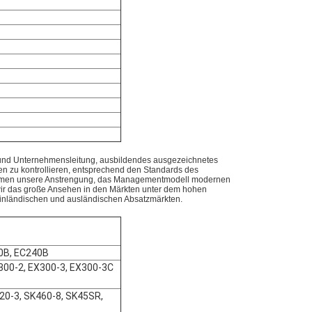
t und Unternehmensleitung, ausbildendes ausgezeichnetes
n zu kontrollieren, entsprechend den Standards des
rnehmen unsere Anstrengung, das Managementmodell modernen
wir das große Ansehen in den Märkten unter dem hohen
 inländischen und ausländischen Absatzmärkten.
0B, EC240B
300-2, EX300-3, EX300-3C
20-3, SK460-8, SK45SR,