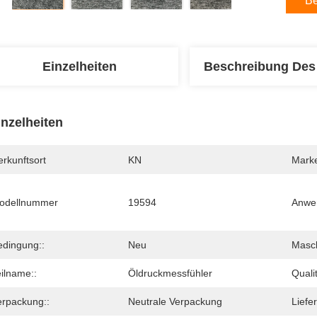
Be
Einzelheiten
Beschreibung Des
inzelheiten
rkunftsort
KN
Mark
odellnummer
19594
Anwen
edingung::
Neu
Masch
ilname::
Öldruckmessfühler
Qualit
erpackung::
Neutrale Verpackung
Liefer