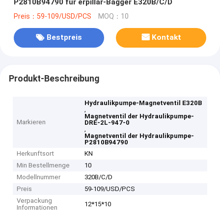
P2810B94790 für erpillar-Bagger E320B/C/D
Preis：59-109/USD/PCS
MOQ：10
Bestpreis
Kontakt
Produkt-Beschreibung
Hydraulikpumpe-Magnetventil E320B
,
Magnetventil der Hydraulikpumpe-
Markieren
DRE-2L-947-0
,
Magnetventil der Hydraulikpumpe-
P2810B94790
Herkunftsort
KN
Min Bestellmenge
10
Modellnummer
320B/C/D
Preis
59-109/USD/PCS
Verpackung
12*15*10
Informationen