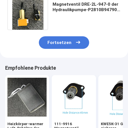
Magnetventil DRE-2L-947-0 der
Hydraulikpumpe-P2810B94790
für erpillar-Bagger E320B/C/D
Fortsetzen
Empfohlene Produkte
Heizkörper-warmer
111-9916
KWE5K-31 G24