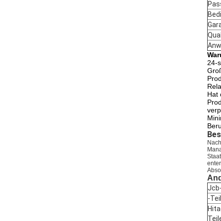
Pas
Bed
Gar
Qual
Anw
War
24-s
Groß
Prod
Rela
Hat 
Prod
verp
Mini
Beru
Bes
Nach
Mana
Staa
ente
Abso
And
Jcb
-
Tei
Hita
Teil