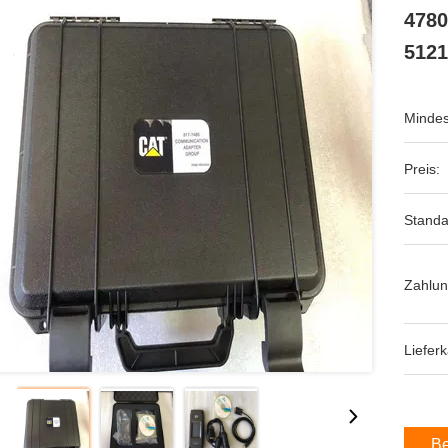
4780
5121
Mindes
Preis:
Standa
Zahlu
Lieferk
Be