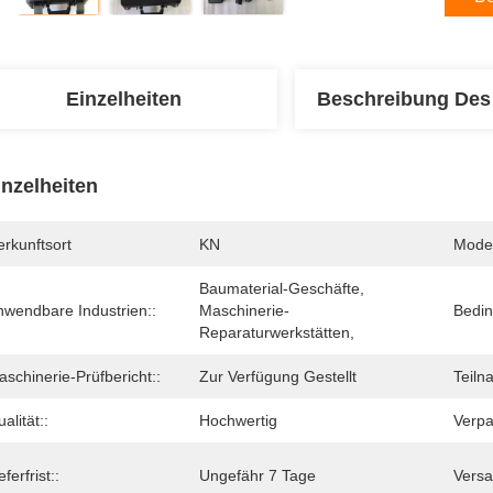
Einzelheiten
Beschreibung Des
inzelheiten
rkunftsort
KN
Mode
Baumaterial-Geschäfte, 
nwendbare Industrien::
Maschinerie-
Bedin
Reparaturwerkstätten,
schinerie-Prüfbericht::
Zur Verfügung Gestellt
Teiln
alität::
Hochwertig
Verpa
eferfrist::
Ungefähr 7 Tage
Versa