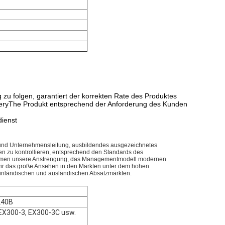
 folgen, garantiert der korrekten Rate des Produktes
eliveryThe Produkt entsprechend der Anforderung des Kunden
ienst
t und Unternehmensleitung, ausbildendes ausgezeichnetes
n zu kontrollieren, entsprechend den Standards des
rnehmen unsere Anstrengung, das Managementmodell modernen
wir das große Ansehen in den Märkten unter dem hohen
 inländischen und ausländischen Absatzmärkten.
240B
EX300-3, EX300-3C usw.