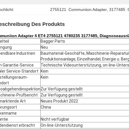
chlicht:
2755121  Communiion Adapter
, 
3177485  
eschreibung Des Produkts
muniion Adapter 4 ET4 2755121 4780235 3177485, Diagnoseausrü
elteil
Bagger Parts
ingung
Neu
endbare Industrien
Baumaterial-Geschäfte, Maschinerie-Reparatu
Produktionsanlage, Einzelhandel, Energie u. Ber
h Garantie-Service
Technische Videounterstützung, on-line-Unter
ler Service-Standort
Kein
stellungsraum-
Kein
ndort
eoabgehendinspektion
Zur Verfügung gestellt
chinerie-Prüfbericht
Zur Verfügung gestellt
marktende Art
Neues Produkt 2022
prungsort
China
kenname
antie
Nicht verfügbar
dendienst erbracht
On-line-Unterstützung