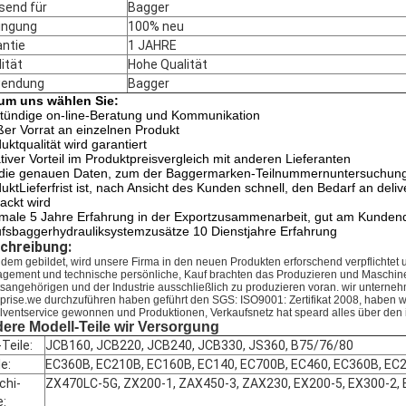
send für
Bagger
ingung
100% neu
antie
1 JAHRE
ität
Hohe Qualität
endung
Bagger
um uns wählen Sie:
tündige on-line-Beratung und Kommunikation
er Vorrat an einzelnen Produkt
uktqualität wird garantiert
tiver Vorteil im Produktpreisvergleich mit anderen Lieferanten
die genauen Daten, zum der Baggermarken-Teilnummernuntersuchung zu
uktLieferfrist ist, nach Ansicht des Kunden schnell, den Bedarf an d
ackt wird
male 5 Jahre Erfahrung in der Exportzusammenarbeit, gut am Kundend
fsbaggerhydrauliksystemzusätze 10 Dienstjahre Erfahrung
chreibung:
dem gebildet, wird unsere Firma in den neuen Produkten erforschend verpflichte
Hinterlass eine Nachricht
gement und technische persönliche, Kauf brachten das Produzieren und Maschine
tsangehörigen und der Industrie ausschließlich zu produzieren voran. wir unte
rprise.we durchzuführen haben geführt den SGS: ISO9001: Zertifikat 2008, haben 
Wir rufen Sie bald zurück!
lventservice gewonnen und Produktionen, Verkaufsnetz hat speard alles über den
ere Modell-Teile wir Versorgung
-
Teile:
JCB160, JCB220, JCB240, JCB330, JS360, B75/76/80
le:
EC360B, EC210B, EC160B, EC140, EC700B, EC460, EC360B, EC
chi-
ZX470LC-5G, ZX200-1, ZAX450-3, ZAX230, EX200-5, EX300-2, 
e: