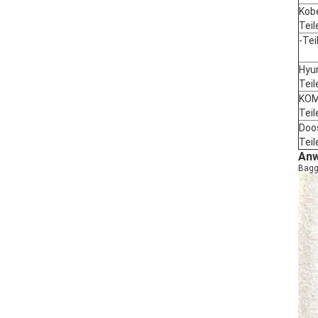
Kob
Teil
-
Tei
Hyu
Teil
KOM
Teil
Doo
Teil
Anw
Bagg