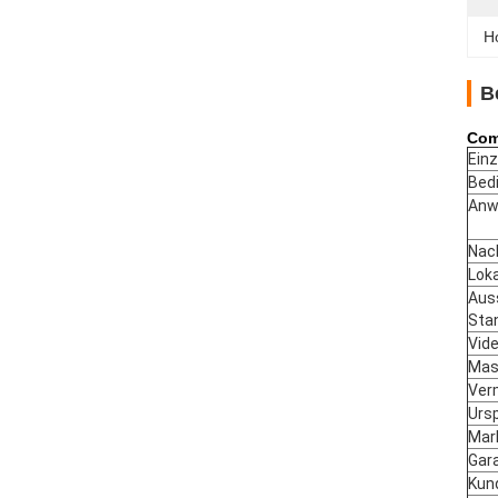
Ho
B
Com
Einz
Bed
Anw
Nac
Loka
Aus
Sta
Vid
Mas
Ver
Urs
Mar
Gar
Kun