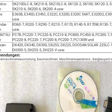
elco-
SK210DLC-8, SK210-8, SK210LC-8, SK120-2, SK100, SK120-3, 
e:
SK210-6, SK200-6, SK200-4 usw.
le:
E365B, E345D, E345C, E322C, E320D, E320C S6KT, E320D2, E30
usw.
ndai-
R360-7, R320-7, R290-7, R210-7, R170, R140-9, R170W, R130-7
e:
usw.
ATSU-
PC78, PC220-7, PC220-8, PC210-8, PC800, PC450-8, PC300-7, 
EINREICHUNGEN
e:
PC220-8, PC220-7, PC200-8, PC200-7, PC130W und
san-
DX420, DX340, DX300, DX255, DX225, DOOSAN SOLAR-225LC-1,
e:
DH300-5, DH255-5, DH225-V usw.
endungen:
ermaschinerieausrüstung, Baumaschinen, Maschinerieoperations-, Bergbauyard i