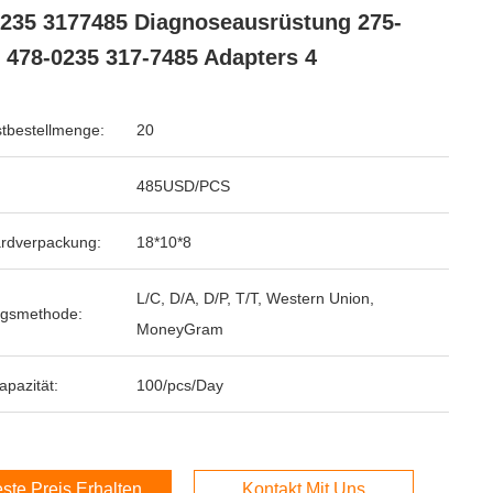
235 3177485 Diagnoseausrüstung 275-
 478-0235 317-7485 Adapters 4
tbestellmenge:
20
485USD/PCS
rdverpackung:
18*10*8
L/C, D/A, D/P, T/T, Western Union,
ngsmethode:
MoneyGram
apazität:
100/pcs/Day
ste Preis Erhalten
Kontakt Mit Uns