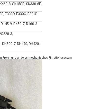
SK460-8, SK45SR, SK330-6E,
8E, E330D, E330C, E324D
, R145-9, R450-7, R160-3
PC228-3,
 DH500-7, DH470, DH420,
m Freien und anderes mechanisches Filtrationssystem