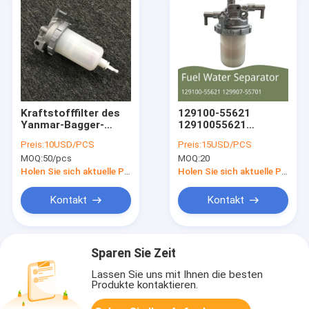
Kraftstofffilter des
129100-55621
Yanmar-Bagger-
12910055621
Engine Oil Water-
Brennölbagger
Preis:
10USD/PCS
Preis:
15USD/PCS
Trennzeichen-Filter-
PC30/35/40/45/50/55
MOQ:
50/pcs
MOQ:
20
4TNV94 4TNV98
wasserabscheider-
Doosan DH60-7/80-7
Filter Yanmar
Holen Sie sich aktuelle Preis
Holen Sie sich aktuelle Preis
4TNV94 4TNE88
Kontakt
Kontakt
Sparen Sie Zeit
Lassen Sie uns mit Ihnen die besten
Produkte kontaktieren.