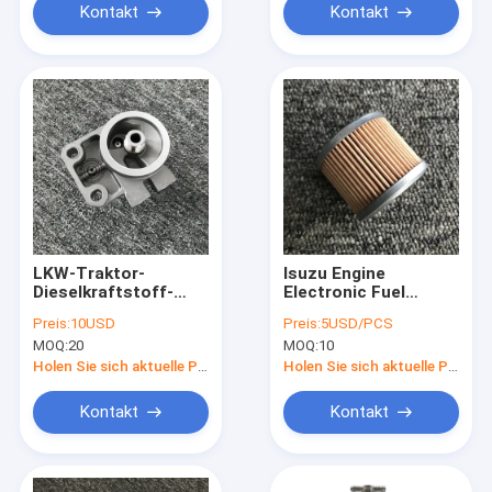
Kontakt
Kontakt
LKW-Traktor-
Isuzu Engine
Dieselkraftstoff-
Electronic Fuel
Filter-Versammlung
Pump-Filter-Hitachi-
Preis:
10USD
Preis:
5USD/PCS
für Dieselhalter-
Bagger-Parts Oil
MOQ:
20
MOQ:
10
Versammlung
Pump-Filter
Cummins des
Holen Sie sich aktuelle Preis
Holen Sie sich aktuelle Preis
Separator-FS19594
Kontakt
Kontakt