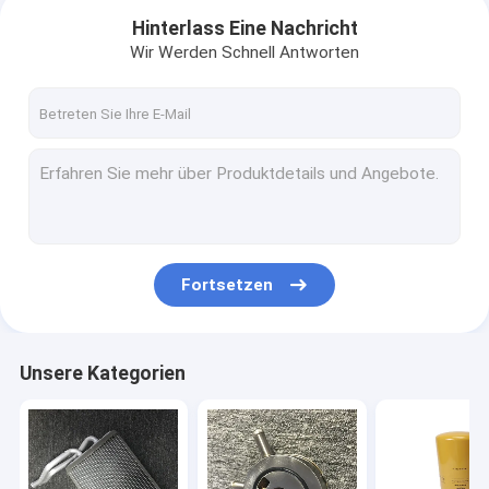
Hinterlass Eine Nachricht
Wir Werden Schnell Antworten
Fortsetzen
Zu Hause
Unsere Kategorien
Produkte
Videos