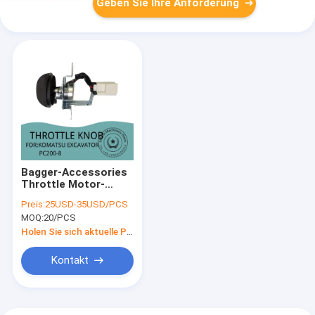
Geben Sie Ihre Anforderung
Bagger-Accessories
Throttle Motor-
Gaspedal 6D102
Preis:
25USD-35USD/PCS
KOMATSU PC200-8
MOQ:
20/PCS
Holen Sie sich aktuelle Preis
Kontakt