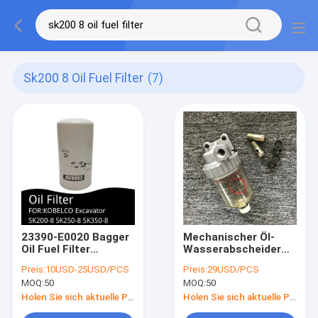
Sk200 8 Oil Fuel Filter
(7)
23390-E0020 Bagger
Mechanischer Öl-
Oil Fuel Filter
Wasserabscheider
VG1540080110 für
Bagger-Fuel Filter
Preis:
10USD-25USD/PCS
Preis:
29USD/PCS
KOBELCO SK200-8
Kobelco-Bagger-
MOQ:
50
MOQ:
50
SK250-8 SK350-8
SK200-5
Holen Sie sich aktuelle Preis
Holen Sie sich aktuelle Preis